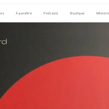
res
À paraître
Podcasts
Boutique
Némori