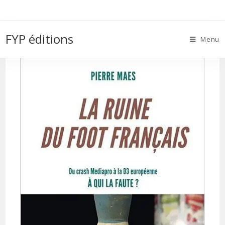
Skip
to
COUV-Ruine-du-foot.indd
content
FYP éditions
Menu