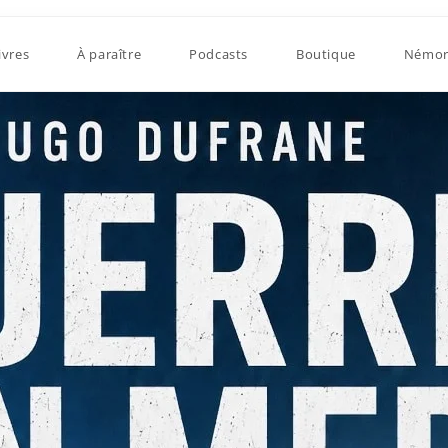
ivres
À paraître
Podcasts
Boutique
Némor