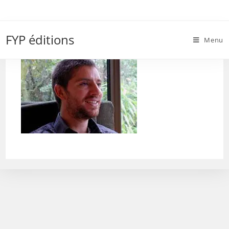
Skip
to
gaetan Mortier
content
FYP éditions
Menu