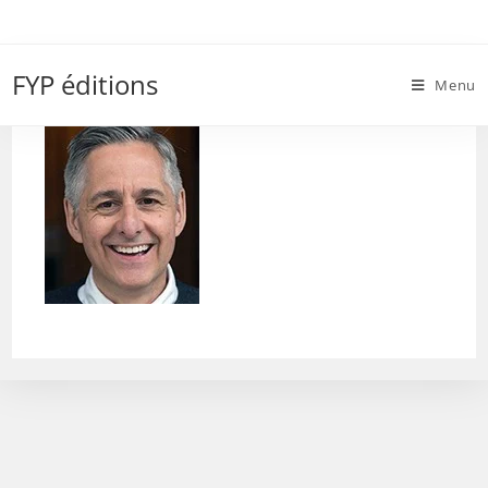
Skip
to
Dan-Lyons-2
content
FYP éditions
Menu