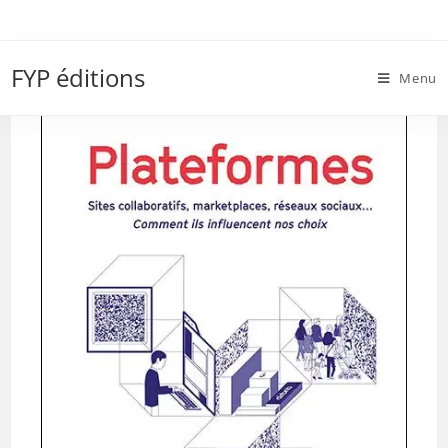
Skip
to
PlatdeCouv-Plateformes.indd
content
FYP éditions
Menu