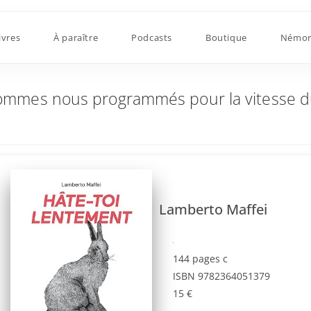
rammés pour la vitesse du monde numérique ?
ivres
À paraître
Podcasts
Boutique
Némor
Sommes nous programmés pour la vitesse
Lamberto Maffei
144 pages c
ISBN 9782364051379
15 €