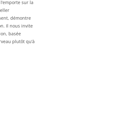
 l’emporte sur la
eller
inent, démontre
. Il nous invite
xion, basée
rveau plutôt qu’à