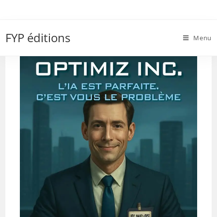
Skip
to
OPTIMIZ-INC-COUV-WEB
content
FYP éditions
Menu