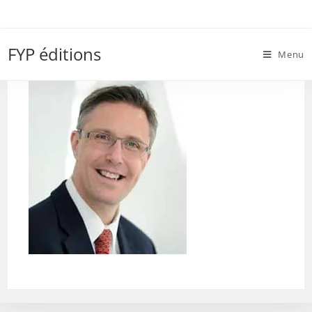
Skip
to
frank pasquale
content
FYP éditions
Menu