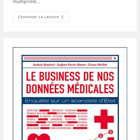
multiprimé…
POSSÉDER.
Continuer La Lecture
Pourquoi
Nous
Voulons
Toujours
Plus
Que
Ce
Que
Nous
Avons