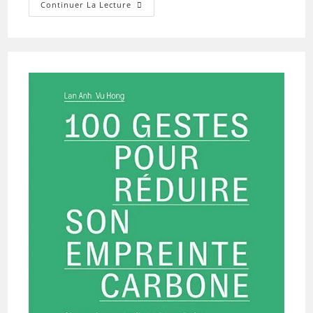
Le
Continuer La Lecture
Business
Des
Données
Médicales.
Enquête
Sur
Un
Scandale
D’État