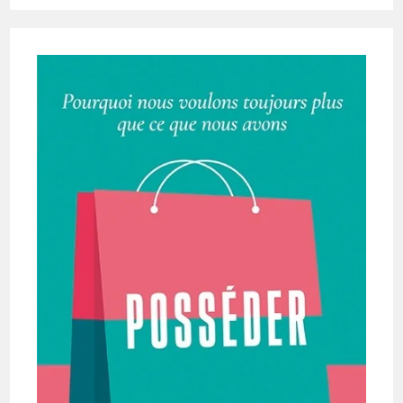
Fascinante
Histoire
De
L’eau
Et
Des
Civilisations
De
L’Antiquité
À
Nos
Jours.