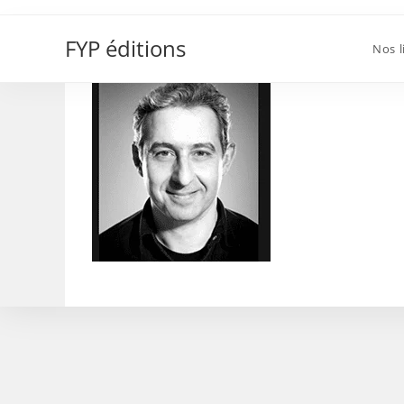
Skip
marc albinet
to
FYP éditions
Nos l
content