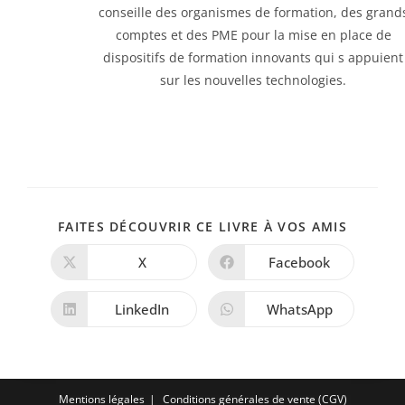
conseille des organismes de formation, des grand
comptes et des PME pour la mise en place de
dispositifs de formation innovants qui s appuient
sur les nouvelles technologies.
PARTAG
FAITES DÉCOUVRIR CE LIVRE À VOS AMIS
CE
CONTE
X
Facebook
Ouvrir
Ouvrir
dans
dans
une
une
autre
autre
LinkedIn
WhatsApp
Ouvrir
Ouvrir
fenêtre
fenêtre
dans
dans
une
une
autre
autre
fenêtre
fenêtre
Mentions légales
Conditions générales de vente (CGV)