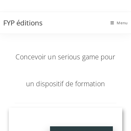
Skip
to
Concevoir un serious game pour un dispositif
content
FYP éditions
de formation
Menu
Concevoir un serious game pour
un dispositif de formation