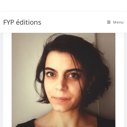
Skip
to
Audrey Woillet
content
FYP éditions
Menu