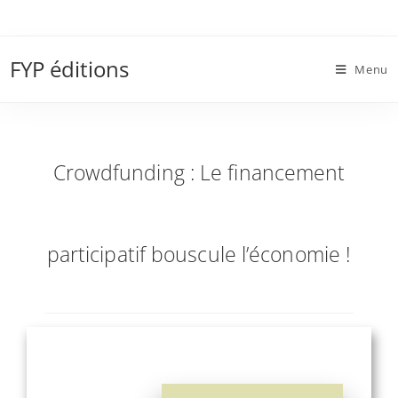
Skip
to
Crowdfunding : Le financement participatif
content
FYP éditions
bouscule l’économie !
Menu
Crowdfunding : Le financement
participatif bouscule l’économie !