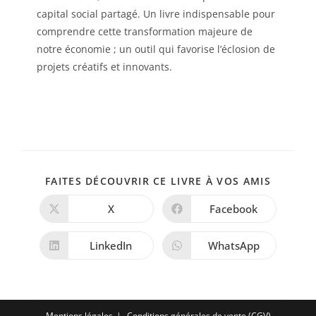
capital social partagé. Un livre indispensable pour
comprendre cette transformation majeure de
notre économie ; un outil qui favorise l’éclosion de
projets créatifs et innovants.
PARTAG
FAITES DÉCOUVRIR CE LIVRE À VOS AMIS
CE
CONTE
X
Facebook
Ouvrir
Ouvrir
dans
dans
une
une
autre
autre
LinkedIn
WhatsApp
Ouvrir
Ouvrir
fenêtre
fenêtre
dans
dans
une
une
autre
autre
fenêtre
fenêtre
Mentions légales
Conditions générales de vente (CGV)