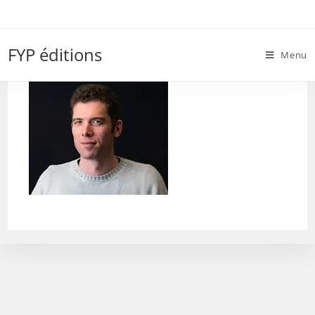
Skip
to
bryan_walsh_0
content
FYP éditions
Menu