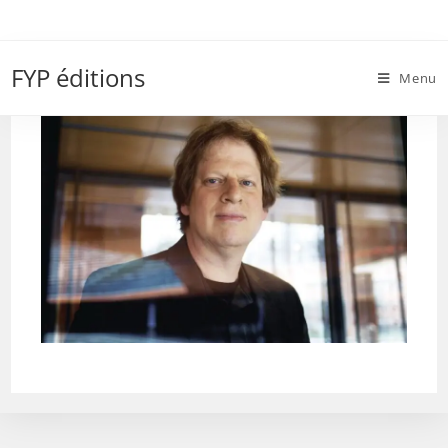
Skip
to
90
content
FYP éditions
Menu