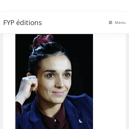
Skip
to
Clara Egger
content
FYP éditions
Menu