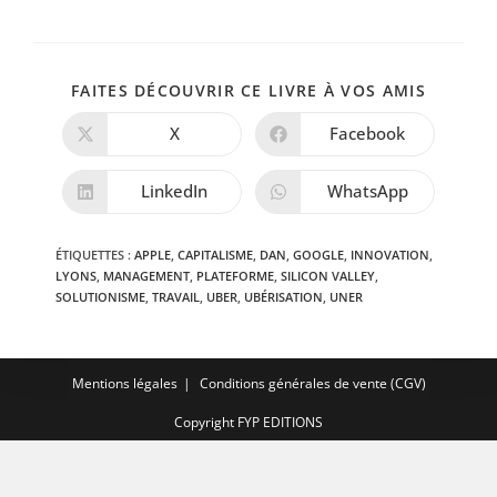
PARTAG
FAITES DÉCOUVRIR CE LIVRE À VOS AMIS
CE
CONTE
X
Facebook
Ouvrir
Ouvrir
dans
dans
une
une
autre
autre
LinkedIn
WhatsApp
Ouvrir
Ouvrir
fenêtre
fenêtre
dans
dans
une
une
autre
autre
ÉTIQUETTES :
APPLE
,
CAPITALISME
,
DAN
,
GOOGLE
,
INNOVATION
,
fenêtre
fenêtre
LYONS
,
MANAGEMENT
,
PLATEFORME
,
SILICON VALLEY
,
SOLUTIONISME
,
TRAVAIL
,
UBER
,
UBÉRISATION
,
UNER
Mentions légales
Conditions générales de vente (CGV)
Copyright FYP EDITIONS