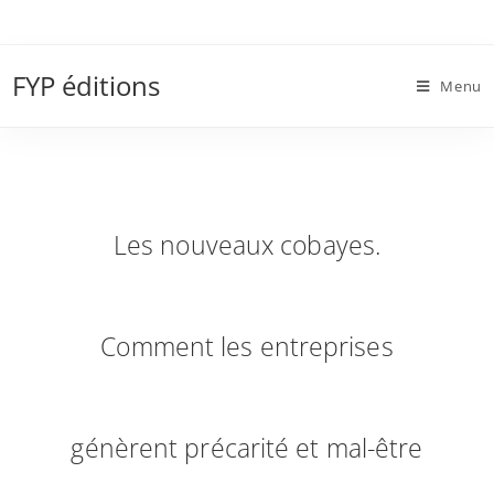
Skip
to
Les nouveaux cobayes. Comment les
content
FYP éditions
entreprises génèrent précarité et mal-être au
Menu
travail
Les nouveaux cobayes.
Comment les entreprises
génèrent précarité et mal-être