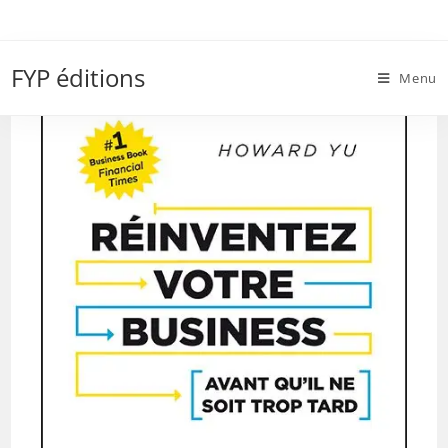
Skip
to
ReinventezBusiness-Yu.indd
content
FYP éditions
Menu