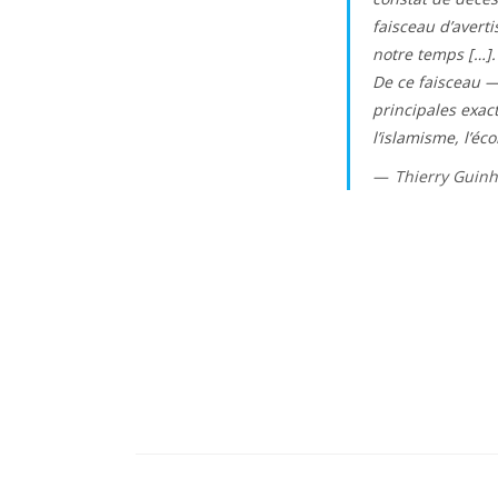
faisceau d’avert
notre temps […].
De ce faisceau — 
principales exac
l’islamisme, l’éc
Thierry Guin