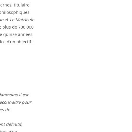
ernes, titulaire
 philosophiques,
an
et
Le Matricule
ec plus de 700 000
 de quinze années
ce d’un objectif :
éanmoins il est
reconnaître pour
ses de
t définitif,
alors d’un