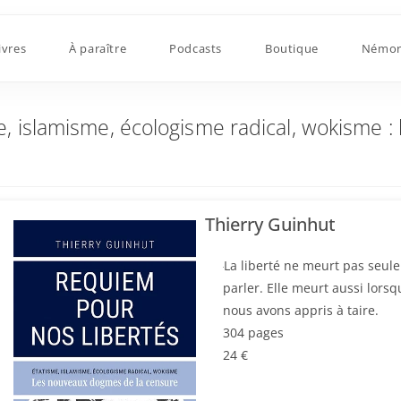
lamisme, écologisme radical, wokisme : les nouv
ivres
À paraître
Podcasts
Boutique
Némor
e, islamisme, écologisme radical, wokisme 
Thierry Guinhut
La liberté ne meurt pas seul
parler. Elle meurt aussi lor
nous avons appris à taire.
304 pages
24 €