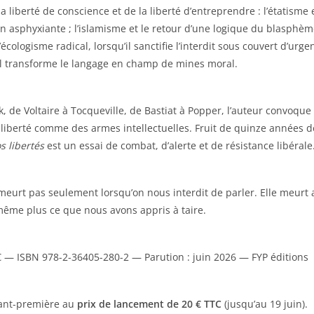
a liberté de conscience et de la liberté d’entreprendre : l’étatisme 
n asphyxiante ; l’islamisme et le retour d’une logique du blasphè
l’écologisme radical, lorsqu’il sanctifie l’interdit sous couvert d’urge
il transforme le langage en champ de mines moral.
, de Voltaire à Tocqueville, de Bastiat à Popper, l’auteur convoque
liberté comme des armes intellectuelles. Fruit de quinze années de
 libertés
est un essai de combat, d’alerte et de résistance libérale
 meurt pas seulement lorsqu’on nous interdit de parler. Elle meurt 
ême plus ce que nous avons appris à taire.
 — ISBN 978-2-36405-280-2 — Parution : juin 2026 — FYP éditions
vant-première au
prix de lancement de 20 € TTC
(jusqu’au 19 juin).