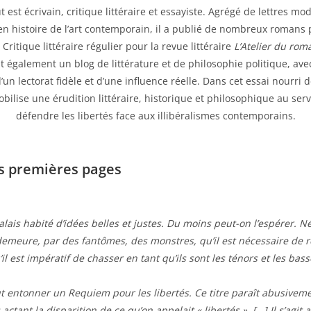
 est écrivain, critique littéraire et essayiste. Agrégé de lettres mod
en histoire de l’art contemporain, il a publié de nombreux romans
Critique littéraire régulier pour la revue littéraire
L’Atelier du rom
ient également un blog de littérature et de philosophie politique, av
d’un lectorat fidèle et d’une influence réelle. Dans cet essai nourri
mobilise une érudition littéraire, historique et philosophique au servi
défendre les libertés face aux illibéralismes contemporains.
es premières pages
alais habité d’idées belles et justes. Du moins peut-on l’espérer. N
à demeure, par des fantômes, des monstres, qu’il est nécessaire de 
u’il est impératif de chasser en tant qu’ils sont les ténors et les bas
aut entonner un
Requiem
pour les libertés. Ce titre paraît abusivemen
actant la disparition de ce qu’on appelait « libertés ». […] Il s’agit 