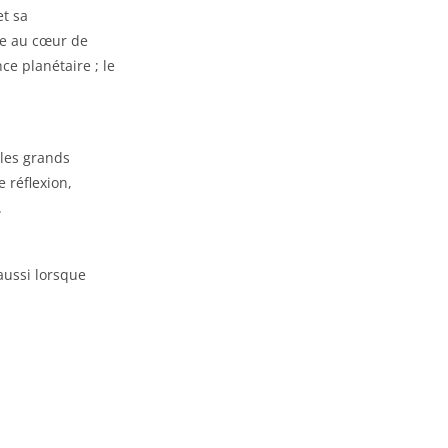
et sa
me au cœur de
nce planétaire ; le
 les grands
 réflexion,
.
aussi lorsque