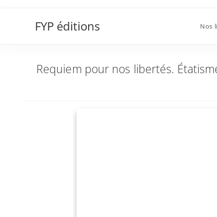
Skip
Requiem pour nos libertés. Étatisme, is
to
FYP éditions
Nos l
content
Requiem pour nos libertés. Étatism