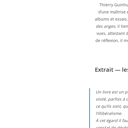
Thierry Guinhut
d’une maîtrise 
albums et essais. 
des anges
, il t
vues, attestant 
de réflexion, il 
Extrait — l
Un livre est un p
visité, parfois 
ce qu’ils sont, q
l’illibéralisme.
À cet égard il f
constat de décès 