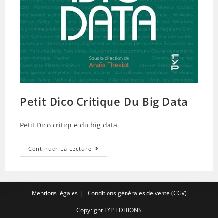
Petit Dico Critique Du Big Data
Petit Dico critique du big data
Petit
Continuer La Lecture
Dico
Critique
Du
Big
Data
Mentions légales
Conditions générales de vente (CGV)
Copyright FYP EDITIONS