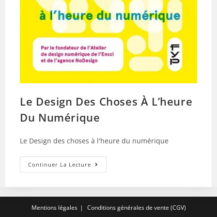
Le Design Des Choses À L’heure
Du Numérique
Le Design des choses à l'heure du numérique
Le
Continuer La Lecture
Design
Des
Choses
À
L’heure
Du
Mentions légales
Conditions générales de vente (CGV)
Numérique