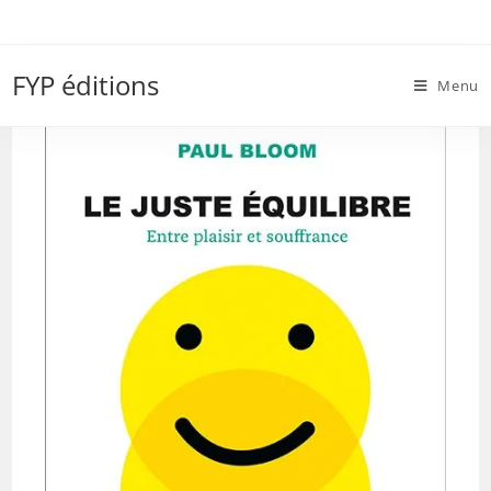
Skip
to
BDSM
content
FYP éditions
Menu