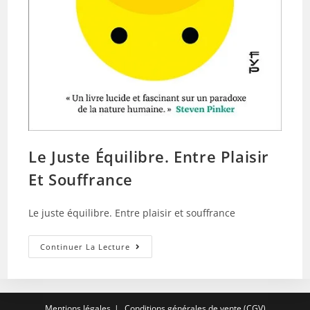
Le Juste Équilibre. Entre Plaisir
Et Souffrance
Le juste équilibre. Entre plaisir et souffrance
Le
Continuer La Lecture
Juste
Équilibre.
Entre
Plaisir
Et
Souffrance
Mentions légales
Conditions générales de vente (CGV)