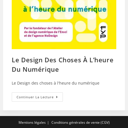
Le Design Des Choses À L’heure
Du Numérique
Le Design des choses à l'heure du numérique
Le
Continuer La Lecture
Design
Des
Choses
À
L’heure
Du
Mentions légales
Conditions générales de vente (CGV)
Numérique