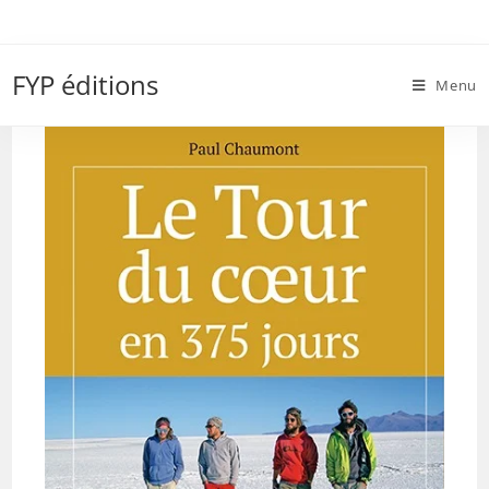
Skip
to
humanitaire
content
FYP éditions
Menu