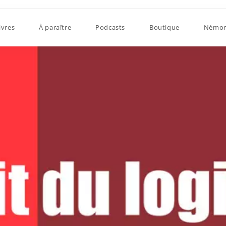
ivres
À paraître
Podcasts
Boutique
Némor