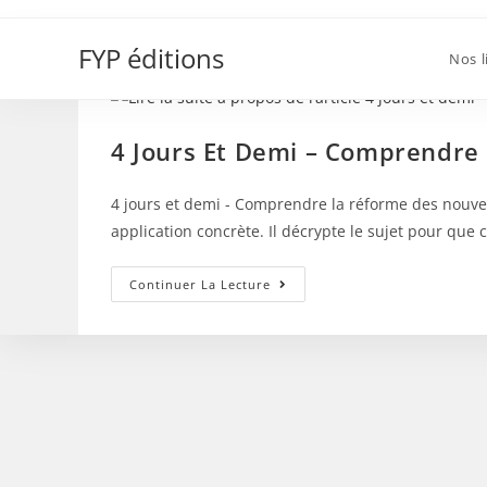
Skip
Peillon
to
FYP éditions
Nos l
content
4 Jours Et Demi – Comprendre
4 jours et demi - Comprendre la réforme des nouve
application concrète. Il décrypte le sujet pour q
4
Continuer La Lecture
Jours
Et
Demi
–
Comprendre
La
Réforme
Des
Nouveaux
Rythmes
Scolaires