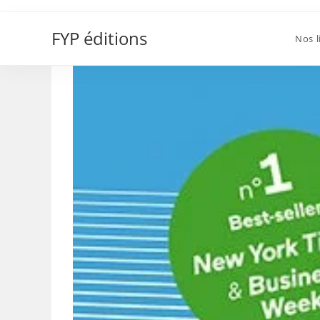
Skip
steve jobs
to
FYP éditions
Nos l
content