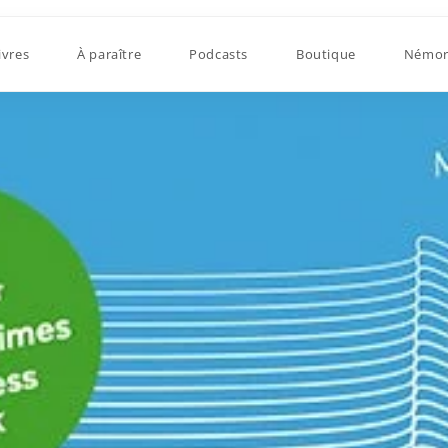
ivres
À paraître
Podcasts
Boutique
Némor