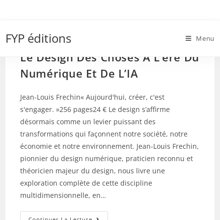
Skip
to
Design
content
FYP éditions
Menu
Le Design Des Choses À L’ère Du
Numérique Et De L’IA
Jean-Louis Frechin« Aujourd'hui, créer, c'est
s'engager. »256 pages24 € Le design s’affirme
désormais comme un levier puissant des
transformations qui façonnent notre société, notre
économie et notre environnement. Jean-Louis Frechin,
pionnier du design numérique, praticien reconnu et
théoricien majeur du design, nous livre une
exploration complète de cette discipline
multidimensionnelle, en…
Le
Continuer La Lecture