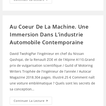
Design
Des
Choses
À
L’ère
Du
Numérique
Au Coeur De La Machine. Une
Et
De
L’IA
Immersion Dans L’industrie
Automobile Contemporaine
David TwohigPar l'ingénieur en chef du Nissan
Qashqai, de la Renault ZOE et de l'Alpine A110.Grand
prix de vulgarisation scientifique / Guild of Motoring
Writers Trophée de l'ingénieur de l'année / Autocar
Magazine 2018.304 pages. Illustré.25 € Comment naît
une voiture emblématique ? Quels sont les secrets de
sa conception…
Au
Continuer La Lecture
Coeur