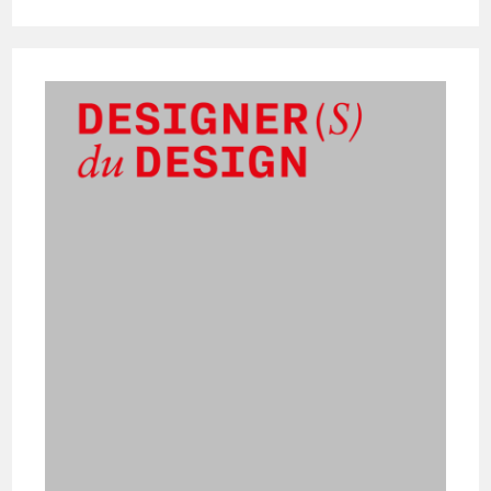
De
La
Machine.
Une
Immersion
Dans
L’industrie
Automobile
Contemporaine