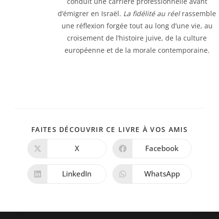
conduit une carrière professionnelle avant
d’émigrer en Israël.
La fidélité au réel
rassemble
une réflexion forgée tout au long d’une vie, au
croisement de l’histoire juive, de la culture
européenne et de la morale contemporaine.
PARTAG
FAITES DÉCOUVRIR CE LIVRE À VOS AMIS
CE
CONTE
X
Facebook
Ouvrir
Ouvrir
dans
dans
une
une
autre
autre
LinkedIn
WhatsApp
Ouvrir
Ouvrir
fenêtre
fenêtre
dans
dans
une
une
autre
autre
fenêtre
fenêtre